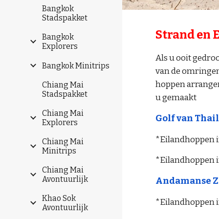
Bangkok
Stadspakket
Strand en 
Bangkok
Explorers
Als u ooit gedro
Bangkok Minitrips
van de omringen
hoppen arrangem
Chiang Mai
Stadspakket
u gemaakt
Chiang Mai
Golf van Thai
Explorers
*Eilandhoppen i
Chiang Mai
Minitrips
*Eilandhoppen i
Chiang Mai
Avontuurlijk
Andamanse Z
Khao Sok
*Eilandhoppen i
Avontuurlijk