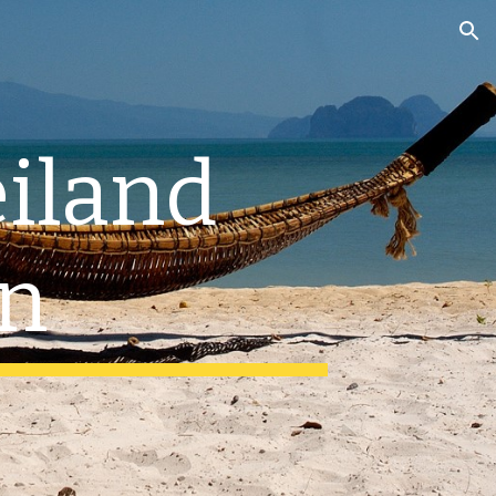
ion
iland 
n