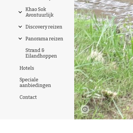
Khao Sok
Avontuurlijk
Discovery reizen
Panorama reizen
Strand &
Eilandhoppen
Hotels
Speciale
aanbiedingen
Contact
Page
Google Sites
updated