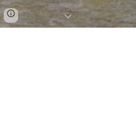
Bangkok Explorer 1
Bangkok Explorer 1: Thonburi 
Klongs, Tempel van de Dageraad 
en Koninklijke sloepen 
Halve dag – ochtend of middag / prive tour