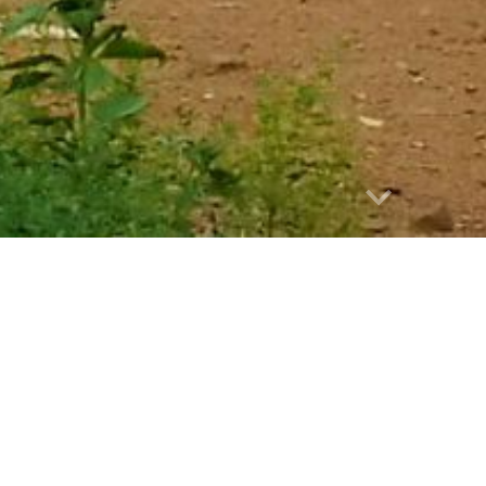
Report abuse
Chiang Mai Mini
 Minitrip 4: Indrukwekkend Chiang Rai
ht - prive tour