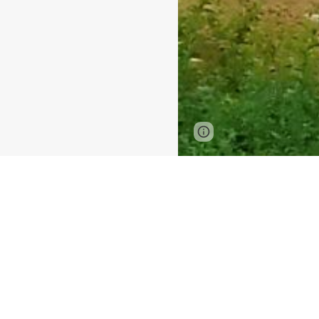
Page
Google Sites
updated
Chiang Mai
2 dagen / 1 nac