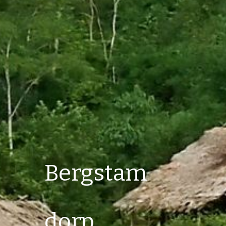
Bergstam 
dorp